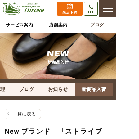
TEL
来店予約
サービス案内
店舗案内
ブログ
NEW
新商品入荷
修理
ブログ
お知らせ
新商品入荷
一覧に戻る
New ブランド 「ストライブ」