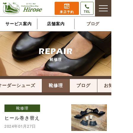
TEL
来店予約
サービス案内
店舗案内
ブログ
REPAIR
靴修理
オーダーシューズ
靴修理
ブログ
お知らせ
靴修理
ヒール巻き替え
2024年01月27日