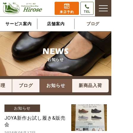
TEL
来店予約
サービス案内
店舗案内
ブログ
NEWS
お知らせ
修理
ブログ
お知らせ
新商品入荷
お知らせ
JOYA新作お試し履き&販売
会
2025年05月17日